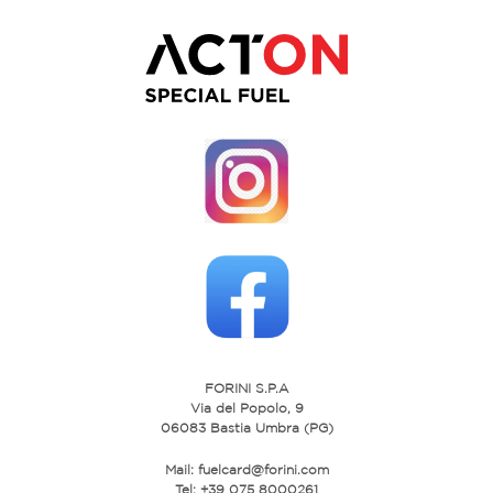
FORINI S.P.A
Via del Popolo, 9
06083 Bastia Umbra (PG)
Mail:
fuelcard@forini.com
Tel: +39 075 8000261